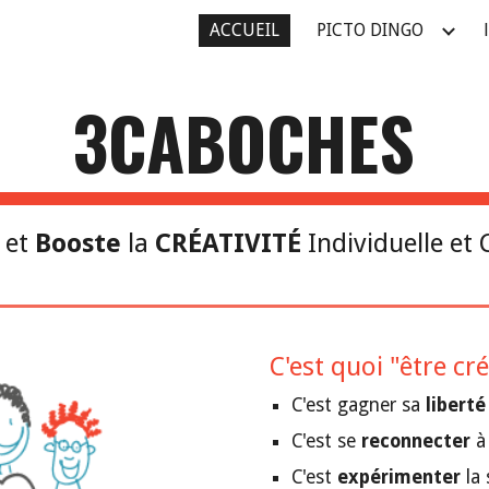
ACCUEIL
PICTO DINGO
ip to main content
Skip to navigat
3CABOCHES
 
et 
Booste 
la 
CRÉATIVITÉ 
Individuelle et 
C'est quoi "être cré
C'est gagner sa 
liberté
C'est se 
reconnecter 
à
C'est 
expérimenter 
la