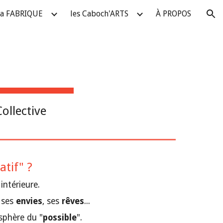
la FABRIQUE
les Caboch'ARTS
À PROPOS
ion
Collective
atif" ?
 
intérieure.
 ses 
envies
, ses 
rêves
...
 sphère du "
possible
".