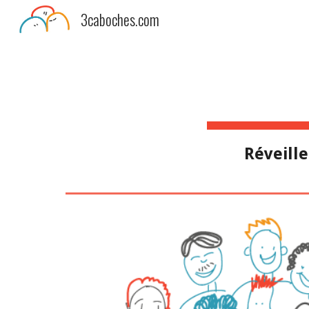
3caboches.com
Sk
Réveille